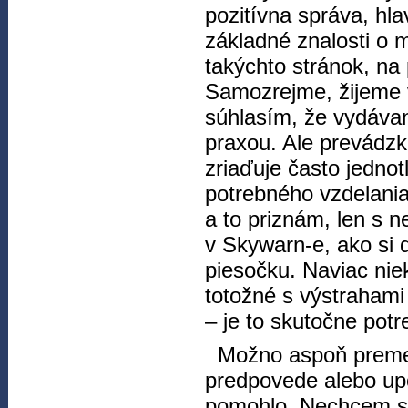
pozitívna správa, hl
základné znalosti o 
takýchto stránok, na 
Samozrejme, žijeme v
súhlasím, že vydáva
praxou. Ale prevádzk
zriaďuje často jednot
potrebného vzdelania
a to priznám, len s 
v Skywarn-e, ako si
piesočku. Naviac nie
totožné s výstraha
– je to skutočne pot
Možno aspoň premeno
predpovede alebo upo
pomohlo. Nechcem sa 