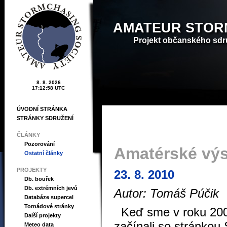
AMATEUR STOR
Projekt občanského sdr
8. 8. 2026
17:12:59 UTC
ÚVODNÍ STRÁNKA
STRÁNKY SDRUŽENÍ
ČLÁNKY
Pozorování
Amatérské výs
Ostatní články
PROJEKTY
23. 8. 2010
Db. bouřek
Db. extrémních jevů
Autor: Tomáš Púčik
Databáze supercel
Tornádové stránky
Keď sme v roku 20
Další projekty
začínali so stránko
Meteo data