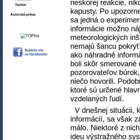
neskorej reakcie, ni
Twitter
kapusty. Po upozorne
Autorská práva
sa jedná o experime
informácie možno náj
meteorologických inšt
nemajú šancu pokryť v
ako náhradné inform
boli skôr smerované
pozorovateľov búrok
niečo hovorili. Pod
ktoré sú určené hlav
vzdelaných ľudí.
V dnešnej situácii, 
informácií, sa však z
málo. Niektoré z nich
ideu výstražného syst