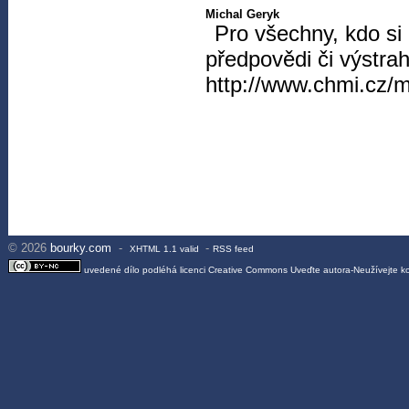
Michal Geryk
Pro všechny, kdo si 
předpovědi či výstrah
http://www.chmi.cz/
© 2026
bourky.com
-
-
XHTML 1.1 valid
RSS feed
uvedené dílo podléhá licenci
Creative Commons Uveďte autora-Neužívejte 