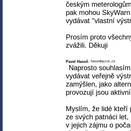
českým meterologům 
pak mohou SkyWarn h
vydávat "vlastní výst
Prosím proto všechny
zvážili. Děkuji
Pavel Hasoň
Naprosto souhlasím 
vydávat veřejně výst
zamýšlen, jako altern
provozují jsou akti
Myslím, že lidé kteří
ze svých patnáci let,
v jejich zájmu o poč