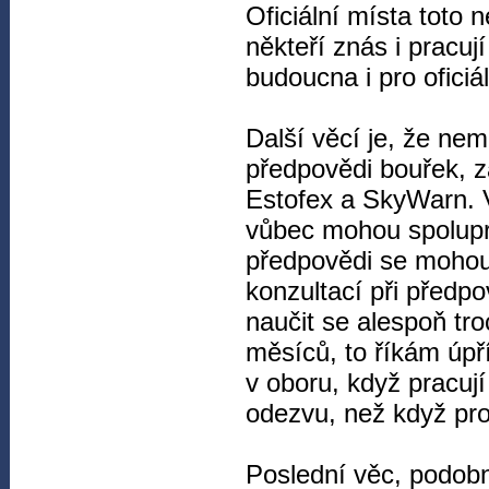
Oficiální místa toto
někteří znás i pracu
budoucna i pro oficiá
Další věcí je, že nem
předpovědi bouřek, z
Estofex a SkyWarn. V
vůbec mohou spolupr
předpovědi se mohou
konzultací při předpo
naučit se alespoň tr
měsíců, to říkám úpřím
v oboru, když pracují
odezvu, než když pro
Poslední věc, podobn