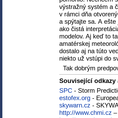
výstražný systém a č
v rámci dňa otvorený
a spýtajte sa. A ešte
ako čistá interpretá
modelov. Aj keď to t
amatérskej meteoroló
dostalo aj na túto ve
niekto už vstúpi do 
Tak dobrým predpov
Související odkazy 
SPC
- Storm Predict
estofex.org
- Europe
skywarn.cz
- SKYW
http://www.chmi.cz
–