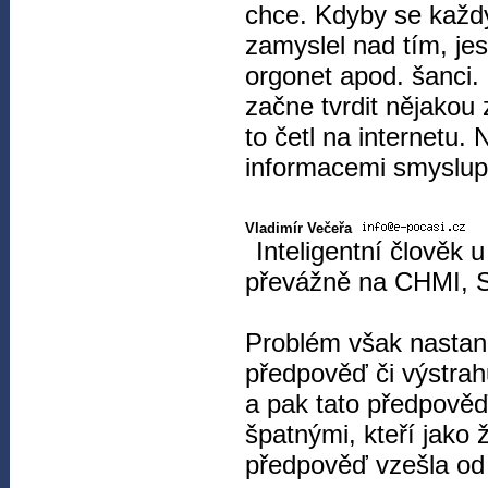
chce. Kdyby se každý
zamyslel nad tím, jes
orgonet apod. šanci. 
začne tvrdit nějakou 
to četl na internetu. 
informacemi smyslupl
Vladimír Večeřa
Inteligentní člověk 
převážně na CHMI, S
Problém však nastane 
předpověď či výstra
a pak tato předpověď
špatnými, kteří jako 
předpověď vzešla od 