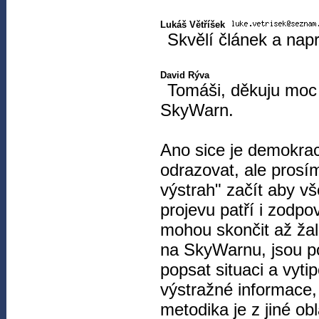
Lukáš Větříšek
Skvělí článek a nap
David Rýva
Tomáši, děkuju moc 
SkyWarn.
Ano sice je demokrac
odrazovat, ale prosím
výstrah" začít aby vš
projevu patří i zodpo
mohou skončit až žal
na SkyWarnu, jsou p
popsat situaci a vyti
výstražné informace,
metodika je z jiné obl