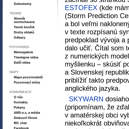
Dokumenty
ESTOFEX
(kde mám 
TEORIE
(Storm Prediction Ce
Slovník
a bol veľmi naklone
stormchasera
Teorie bouřek
v texte rozpísanú sy
Druhy oblaků
Odkazy
predpoklad vývoja a 
dalo učiť. Čítal som 
FOTO/VIDEO
Meteogalerie
z numerických mode
Timelapse videa
myšlienku – skúsiť 
Další videa
a Slovenskej republi
MAPY
Mapa pozorovatelů
priblížiť takto predp
Pozorovací místa
anglického jazyka.
KOMUNIKACE
SKYWARN
dosiaho
O nás
Kontakty
(pripomínam, že zďale
Pokyny
AMS-o.s. a média
v amatérskej obci v
Diskuzní fórum
niekoľkokrát obviňov
IRC chat
Facebook