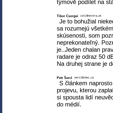
týmově podílet na stá
Tibor Csorgei
Je to bohužial nieke
sa rozumejú všetkém
skúsenosti, som pozr
neprekonateľný. Pozn
je..Jeden chalan pra
radare je odraz 50 
Na druhej strane je 
Petr Šercl
S článkem naprosto
projevu, kterou zapl
si spousta lidí neuv
do médií.