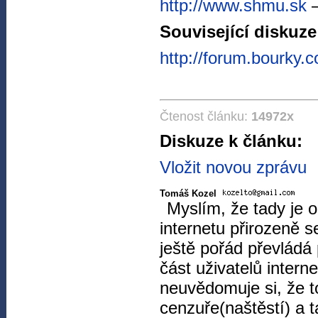
http://www.shmu.sk
Související diskuze
http://forum.bourky.
Čtenost článku:
14972x
Diskuze k článku:
Vložit novou zprávu
Tomáš Kozel
Myslím, že tady je 
internetu přirozeně s
ještě pořád převládá 
část uživatelů intern
neuvědomuje si, že 
cenzuře(naštěstí) a 