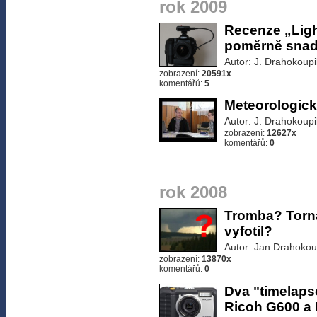
rok 2009
Recenze „Ligh
poměrně snadn
Autor: J. Drahokoupi
zobrazení:
20591x
komentářů:
5
Meteorologick
Autor: J. Drahokoupi
zobrazení:
12627x
komentářů:
0
rok 2008
Tromba? Torná
vyfotil?
Autor: Jan Drahokou
zobrazení:
13870x
komentářů:
0
Dva "timelaps
Ricoh G600 a 