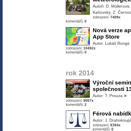
Autoři: D. Müllerová
Kaňovský, Z. Černo
zobrazení:
7409x
komentářů:
0
Nová verze ap
App Store
Autor: Lukáš Ronge
zobrazení:
10492x
komentářů:
0
rok 2014
Výroční semin
společnosti 13.
»
Autor: T. Prouza
zobrazení:
9007x
komentářů:
2
Férová nabíd
Autor: J. Drahokoupi
zobrazení:
8394x
komentářů:
6