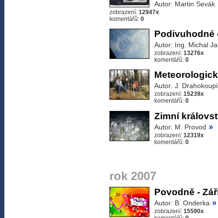
Autor: Martin Sevák
zobrazení:
12947x
komentářů:
0
Podivuhodné o
Autor: Ing. Michal J
zobrazení:
13276x
komentářů:
0
Meteorologick
Autor: J. Drahokoupi
zobrazení:
15239x
komentářů:
0
Zimní královst
»
Autor: M. Provod
zobrazení:
12319x
komentářů:
0
rok 2007
Povodně - Zář
»
Autor: B. Onderka
zobrazení:
15590x