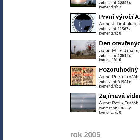
zobrazení:
22852x
komentářů:
2
První výročí A
Autor: J. Drahokoupi
zobrazení:
11567x
komentářů:
0
Den otevřený
Autor: M. Sedlmajer,
zobrazení:
13516x
komentářů:
0
Pozoruhodný 
Autor: Patrik Trnčák
zobrazení:
31987x
komentářů:
1
Zajímavá vide
Autor: Patrik Trnčák
zobrazení:
13620x
komentářů:
0
rok 2005