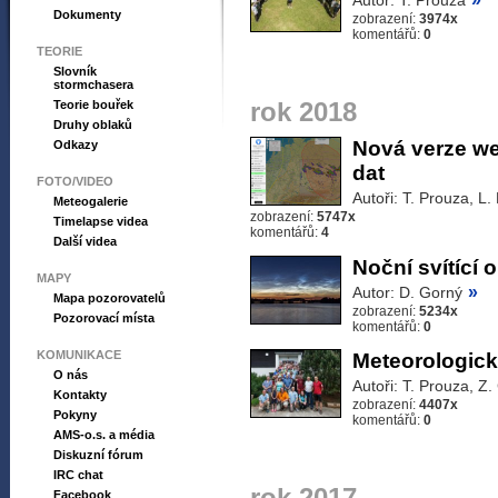
Autor: T. Prouza
Dokumenty
zobrazení:
3974x
komentářů:
0
TEORIE
Slovník
stormchasera
Teorie bouřek
rok 2018
Druhy oblaků
Nová verze w
Odkazy
dat
FOTO/VIDEO
Autoři: T. Prouza, L
Meteogalerie
zobrazení:
5747x
Timelapse videa
komentářů:
4
Další videa
Noční svítící 
MAPY
»
Autor: D. Gorný
Mapa pozorovatelů
zobrazení:
5234x
Pozorovací místa
komentářů:
0
KOMUNIKACE
Meteorologick
O nás
Autoři: T. Prouza, Z
Kontakty
zobrazení:
4407x
Pokyny
komentářů:
0
AMS-o.s. a média
Diskuzní fórum
IRC chat
Facebook