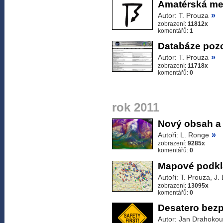
Amatérská met
»
Autor: T. Prouza
zobrazení:
11812x
komentářů:
1
Databáze poz
»
Autor: T. Prouza
zobrazení:
11718x
komentářů:
0
rok 2011
Nový obsah a 
»
Autoři: L. Ronge
zobrazení:
9285x
komentářů:
0
Mapové podkla
Autoři: T. Prouza, J.
zobrazení:
13095x
komentářů:
0
Desatero bez
Autor: Jan Drahokou