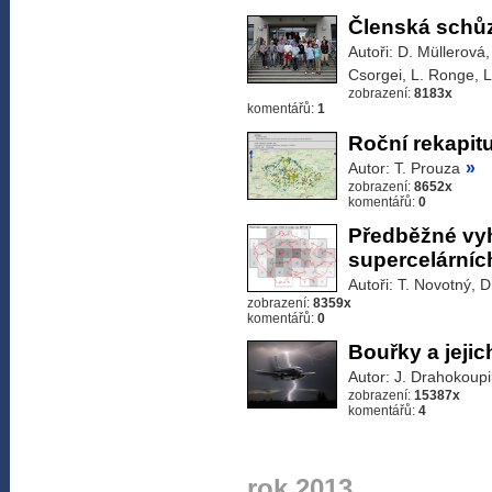
Členská schůz
Autoři: D. Müllerová
Csorgei, L. Ronge, L
zobrazení:
8183x
komentářů:
1
Roční rekapit
»
Autor: T. Prouza
zobrazení:
8652x
komentářů:
0
Předběžné vy
supercelárníc
Autoři: T. Novotný, 
zobrazení:
8359x
komentářů:
0
Bouřky a jejic
Autor: J. Drahokoupi
zobrazení:
15387x
komentářů:
4
rok 2013