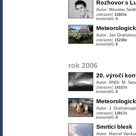
Rozhovor s L
Autor: Miroslav Sedl
zobrazení:
11803x
komentářů:
0
Meteorologick
Autor: Jan Drahokou
zobrazení:
15238x
komentářů:
0
rok 2006
20. výročí kon
Autor: RNDr. M. Set
zobrazení:
14157x
komentářů:
0
Meteorologick
Autor: J. Drahokoupi
zobrazení:
12817x
komentářů:
0
Smrtící blesk
Autor: Marcel Vanžu