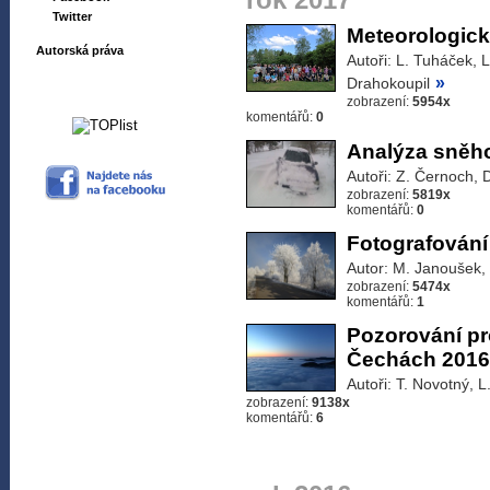
rok 2017
Twitter
Meteorologick
Autorská práva
Autoři: L. Tuháček, 
»
Drahokoupil
zobrazení:
5954x
komentářů:
0
Analýza sněho
Autoři: Z. Černoch, 
zobrazení:
5819x
komentářů:
0
Fotografování
Autor: M. Janoušek,
zobrazení:
5474x
komentářů:
1
Pozorování pr
Čechách 2016
Autoři: T. Novotný, 
zobrazení:
9138x
komentářů:
6