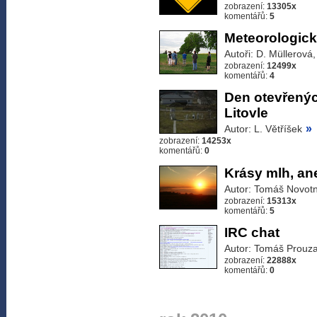
zobrazení:
13305x
komentářů:
5
Meteorologick
Autoři: D. Müllerová
zobrazení:
12499x
komentářů:
4
Den otevřenýc
Litovle
»
Autor: L. Větříšek
zobrazení:
14253x
komentářů:
0
Krásy mlh, ane
Autor: Tomáš Novot
zobrazení:
15313x
komentářů:
5
IRC chat
Autor: Tomáš Prouz
zobrazení:
22888x
komentářů:
0