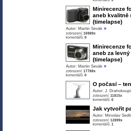
komentářů:
0
Minirecenze f
aneb kvalitně 
(timelapse)
»
Autor: Martin Sevák
zobrazení:
16989x
komentářů:
0
Minirecenze fo
aneb za levný
(timelapse)
»
Autor: Martin Sevák
zobrazení:
17788x
komentářů:
0
O počasí – te
Autor: J. Drahokoupi
zobrazení:
11815x
komentářů:
0
Jak vytvořit 
Autor: Miroslav Sedl
zobrazení:
12899x
komentářů:
1