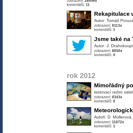
zobrazení:
28456x
komentářů:
11
Rekapitulace 
Autor: Tomáš Prouza
zobrazení:
9113x
komentářů:
1
Jsme také na 
Autor: J. Drahokoupi
zobrazení:
8650x
komentářů:
0
rok 2012
Mimořádný pozo
testovací režim sate
zobrazení:
9343x
komentářů:
0
Meteorologick
Autoři: D. Müllerová
zobrazení:
11072x
komentářů:
1