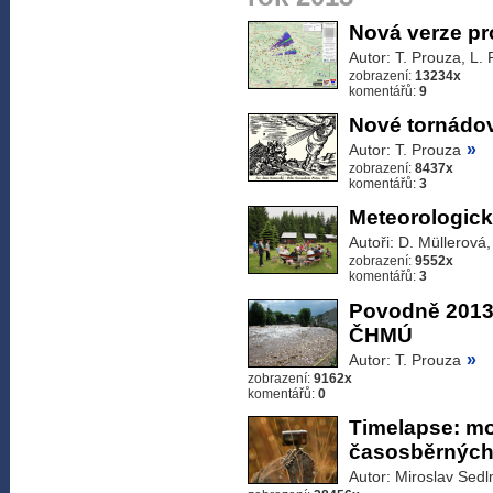
Nová verze pr
Autor: T. Prouza, L.
zobrazení:
13234x
komentářů:
9
Nové tornádov
»
Autor: T. Prouza
zobrazení:
8437x
komentářů:
3
Meteorologick
Autoři: D. Müllerová
zobrazení:
9552x
komentářů:
3
Povodně 2013 
ČHMÚ
»
Autor: T. Prouza
zobrazení:
9162x
komentářů:
0
Timelapse: mo
časosběrných 
Autor: Miroslav Sedl