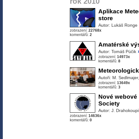
rok 2010
Aplikace Mete
store
Autor: Lukáš Ronge
zobrazení:
22768x
komentářů:
2
Amatérské vý
Autor: Tomáš Púčik
zobrazení:
14973x
komentářů:
8
Meteorologick
Autoři: M. Sedlmajer
zobrazení:
13649x
komentářů:
3
Nové webové 
Society
Autor: J. Drahokoupi
zobrazení:
14636x
komentářů:
0