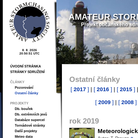
AMATEUR STOR
Projekt občanského sdr
8. 8. 2026
20:50:52 UTC
ÚVODNÍ STRÁNKA
STRÁNKY SDRUŽENÍ
Ostatní články
ČLÁNKY
Pozorování
[
2017
]
|
[
2016
]
|
[
2015
]
Ostatní články
[
2009
]
|
[
2008
]
PROJEKTY
Db. bouřek
Db. extrémních jevů
rok 2019
Databáze supercel
Tornádové stránky
Meteorologick
Další projekty
Meteo data
»