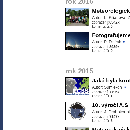
rok 2016
Meteorologick
Autor: L. Kiliánová, 
zobrazení:
6542x
komentářů:
0
Fotografujeme
»
Autor: P. Trnčák
zobrazení:
8939x
komentářů:
0
rok 2015
Jaká byla ko
»
Autor: Sumie-dh
zobrazení:
7796x
komentářů:
1
10. výročí A.S.
Autor: J. Drahokoupi
zobrazení:
7147x
komentářů:
2
Meteorologick