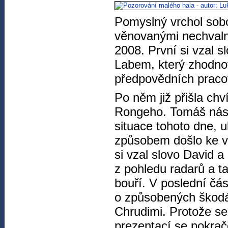
Pomyslný vrchol sobo
věnovanými nechval
2008. První si vzal
Labem, který zhodnot
předpovědních pracov
Po něm již přišla ch
Rongeho. Tomáš nás 
situace tohoto dne, 
způsobem došlo ke vz
si vzal slovo David a 
z pohledu radarů a ta
bouří. V poslední čá
o způsobených škodác
Chrudimi. Protože se
prezentací se pokrač