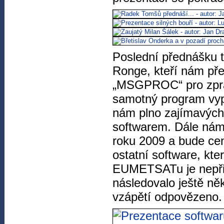
Poslední přednášku t
Ronge, kteří nám před
„MSGPROC“ pro zprac
samotný program vyp
nám plno zajímavých 
softwarem. Dále nám 
roku 2009 a bude ce
ostatní software, kte
EUMETSATu je nepři
následovalo ještě něk
vzápětí odpovězeno.