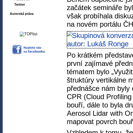
Twitter
začátek semináře byl
Autorská práva
však probíhala disku
na novém portálu Č
Po krátkém představ
první zajímavé předn
tématem bylo „Využit
štruktúry vertikálne 
přednášce nám byly 
CPR (Cloud Profiling
bouří, dále to byla 
Aerosol Lidar with Or
mapovat povrch bouří
Vzhledem k tomu, že 