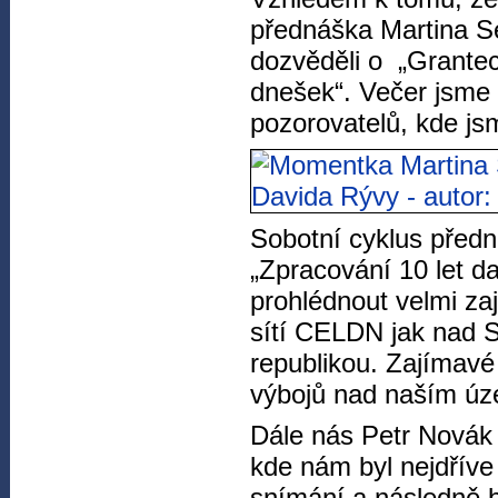
přednáška Martina Se
dozvěděli o „Grante
dnešek“. Večer jsme 
pozorovatelů, kde jsm
Sobotní cyklus předn
„Zpracování 10 let d
prohlédnout velmi za
sítí CELDN jak nad S
republikou. Zajímavé 
výbojů nad naším ú
Dále nás Petr Novák 
kde nám byl nejdříve
snímání a následně 