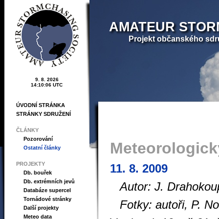
AMATEUR STOR
Projekt občanského sdr
9. 8. 2026
14:10:07 UTC
ÚVODNÍ STRÁNKA
STRÁNKY SDRUŽENÍ
ČLÁNKY
Pozorování
Meteorologick
Ostatní články
PROJEKTY
11. 8. 2009
Db. bouřek
Db. extrémních jevů
Autor: J. Drahokou
Databáze supercel
Tornádové stránky
Fotky: autoři, P. N
Další projekty
Meteo data