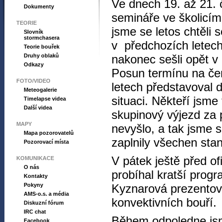
Ve dnech 19. až 21. č
Dokumenty
semináře ve školicí
TEORIE
jsme se letos chtěli s
Slovník
stormchasera
v předchozích letech
Teorie bouřek
Druhy oblaků
nakonec sešli opět v
Odkazy
Posun termínu na čer
FOTO/VIDEO
letech představoval 
Meteogalerie
situaci. Někteří jsme
Timelapse videa
Další videa
skupinový výjezd za
MAPY
nevyšlo, a tak jsme s
Mapa pozorovatelů
zaplnily všechen sta
Pozorovací místa
V pátek ještě před o
KOMUNIKACE
O nás
probíhal kratší pro
Kontakty
Pokyny
Kyznarová prezentova
AMS-o.s. a média
konvektivních bouří.
Diskuzní fórum
IRC chat
Během odpoledne jsme 
Facebook