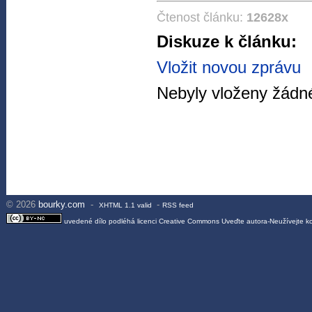
Čtenost článku:
12628x
Diskuze k článku:
Vložit novou zprávu
Nebyly vloženy žádné
© 2026
bourky.com
-
-
XHTML 1.1 valid
RSS feed
uvedené dílo podléhá licenci
Creative Commons Uveďte autora-Neužívejte 