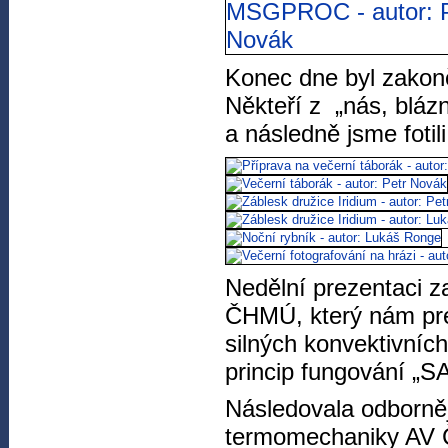
Konec dne byl zakon
Někteří z „nás, blázn
a následně jsme foti
Nedělní prezentaci za
ČHMÚ, který nám pre
silných konvektivníc
princip fungování „
Následovala odborně
termomechaniky AV Č