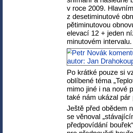
v roce 2009. Hlavním
z desetiminutové ob
pětiminutovou obnovu
elevací 12 + jeden n
minutovém intervalu.
Po krátké pouze si v
oblíbené téma „Teplot
mimo jiné i na nové 
také nám ukázal pár p
Ještě před obědem n
se věnoval „stávají
předpovídání bouřek“