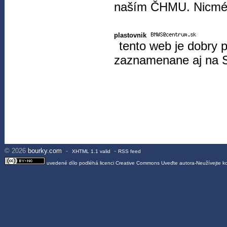
naším ČHMU. Nicméně
plastovnik
tento web je dobry 
zaznamenane aj na 
© 2026
bourky.com
-
-
XHTML 1.1 valid
RSS feed
uvedené dílo podléhá licenci
Creative Commons Uveďte autora-Neužívejte 