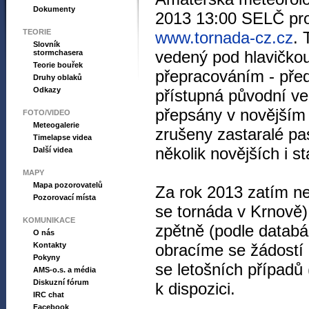
Dokumenty
2013 13:00 SELČ pro
TEORIE
www.tornada-cz.cz
. 
Slovník
vedený pod hlavičko
stormchasera
Teorie bouřek
přepracováním - před
Druhy oblaků
Odkazy
přístupná původní ve
přepsány v novějším 
FOTO/VIDEO
Meteogalerie
zrušeny zastaralé pa
Timelapse videa
několik novějších i s
Další videa
MAPY
Mapa pozorovatelů
Za rok 2013 zatím ne
Pozorovací místa
se tornáda v Krnově)
KOMUNIKACE
zpětně (podle data
O nás
Kontakty
obracíme se žádostí 
Pokyny
se letošních případů 
AMS-o.s. a média
Diskuzní fórum
k dispozici.
IRC chat
Facebook