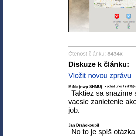
Čtenost článku:
8434x
Diskuze k článku:
Vložit novou zprávu
MiNe (nwp SHMU)
Taktiez sa snazime 
vacsie zanietenie ako
job.
Jan Drahokoupil
No to je spíš otázk