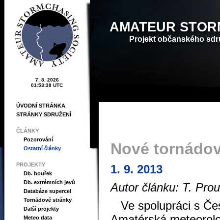
AMATEUR STOR
Projekt občanského sdr
7. 8. 2026
01:53:38 UTC
ÚVODNÍ STRÁNKA
STRÁNKY SDRUŽENÍ
ČLÁNKY
Pozorování
Nové tornádov
Ostatní články
PROJEKTY
1. 9. 2013
Db. bouřek
Db. extrémních jevů
Autor článku: T. Pro
Databáze supercel
Tornádové stránky
Ve spolupráci s Čes
Další projekty
Amatérská meteorolog
Meteo data