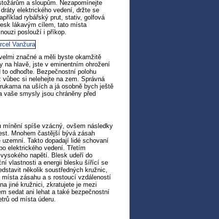
stožárům a sloupům. Nezapomínejte
ráty elektrického vedení, držte se
příklad rybářský prut, stativ, golfová
blesk lákavým cílem, tato místa
ouzi poslouží i příkop.
 velmi značné a měli byste okamžitě
sy na hlavě, jste v eminentním ohrožení
d to odhoďte. Bezpečnostní polohu
už vůbec si nelehejte na zem. Správná
rukama na uších a já osobně bych ještě
u a vaše smysly jsou chráněny před
u mínění spíše vzácný, ovšem následky
 trest. Mnohem častější bývá zásah
e uzemní. Takto dopadají lidé schovaní
bo elektrického vedení. Třetím
 vysokého napětí. Blesk udeří do
í vlastnosti a energii blesku šířící se
dstavit několik soustředných kružnic,
 místa zásahu a s rostoucí vzdáleností
a jiné kružnici, zkratujete je mezi
m sedat ani lehat a také bezpečnostní
trů od místa úderu.