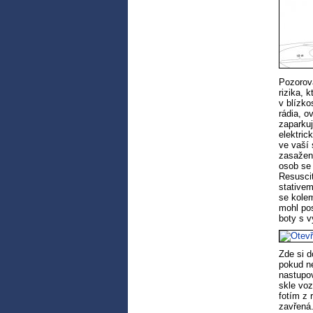
Pozorova
rizika, 
v blízko
rádia, o
zaparkuj
elektric
ve vaší 
zasažen
osob se 
Resuscit
stativem
se kolem
mohl pos
boty s 
Zde si 
pokud ne
nastupov
skle voz
fotím z 
zavřená