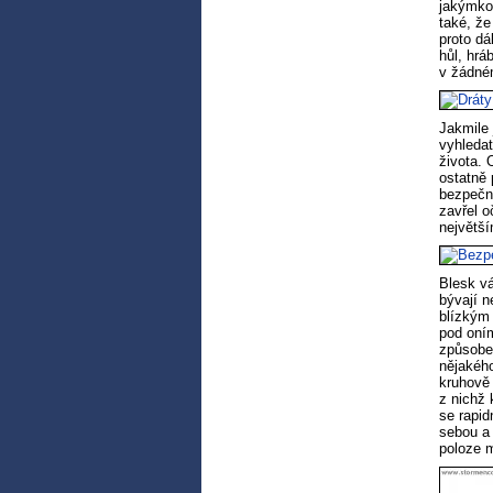
jakýmko
také, že
proto dá
hůl, hrá
v žádném
Jakmile 
vyhledat
života.
ostatně 
bezpečn
zavřel o
největš
Blesk v
bývají n
blízkým 
pod oním
způsobem
nějakého
kruhově 
z nichž 
se rapid
sebou a 
poloze m