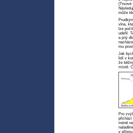
(Trsové 
Následuj
může těc
Prudkým 
vlna, kt
lze počí
udeřil. 
a jiný d
nacházej
mu prost
Jak byc
lidí v k
že běžný
místě. O
Pro zvýš
přichází
méně než
naladěné
v příjmu