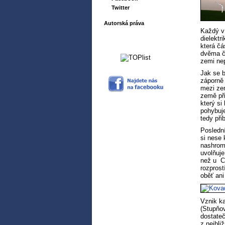
Twitter
Autorská práva
Každý ví
dielektr
která čá
dvěma čá
zemi ne
Jak se b
záporně 
mezi ze
země při
který si
pohybuje
tedy při
Posledn
si nese 
nashrom
uvolňuje
než u CG
rozprost
oběť ani
Vznik ka
(Stupňov
dostateč
z nejbli