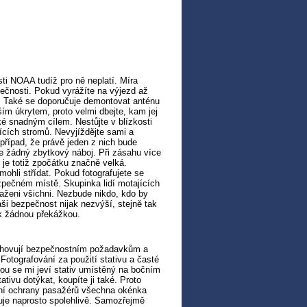
ti NOAA tudíž pro ně neplatí. Míra
pečnosti. Pokud vyrážíte na výjezd až
t. Také se doporučuje demontovat anténu
ím úkrytem, proto velmi dbejte, kam jej
ké snadným cílem. Nestůjte v blízkosti
ících stromů. Nevyjíždějte sami a
případ, že právě jeden z nich bude
e žádný zbytkový náboj. Při zásahu více
je totiž zpočátku značně velká.
mohli střídat. Pokud fotografujete se
zpečném místě. Skupinka lidí motajících
saženi všichni. Nezbude nikdo, kdo by
i bezpečnost nijak nezvýší, stejně tak
sk žádnou překážkou.
vyhovují bezpečnostním požadavkům a
Fotografování za použití stativu a časté
ou se mi jeví stativ umístěný na bočním
tivu dotýkat, koupíte ji také. Proto
tění ochrany pasažérů všechna okénka
uje naprosto spolehlivě. Samozřejmě