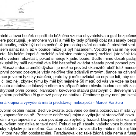
telé a lovci bouřek nepatří do běžného vzorku obyvatelstva a graf bezpečnos
které podstupují, je mnohem vyšší a měli by tedy přísněji dbát na zásady bez
sti bouřky, může být nebezpečné už jen nastupování do auta či otevírání vra
všem sahat na ni až v bouřce může již být hazardem. Vozidlo je vaším nejlepš
ete. Na holém kopci či rozlehlé pláni sice máte výborný rozhled, jste však ta
kého vedení, obzvlášť, pokud směřuje k jádru bouře. Buďte mimo dosah padaj
skupině by měli nejméně dva lidé bezpečně ovládat zásady první pomoci pro 
. Masáž srdce a umělé dýchání je možno provést okamžitě, oběť totiž nenes
první pomoc poskytuje vždy nejdříve těm zdánlivě mrtvým, šance na oživení 
ace je velmi fyzicky náročná, proto by ji mělo ovládat co nejvíce lidí, aby se 
 či bez něj, zbytek týmu by měl být nejméně 50 metrů od vás ve voze na be
 auta a stativu je lákavým cílem a v případě úderu blesku budou nejspíš za
kytnout první pomoc. Nahrazení kovového stativu plastovým či dřevěným vaš
vysokou podrážkou či gumové patky na stativu. Centimetr gumy není pro ble
dovolím osobní názor: Bedlivě zvažte, zda vaše oblíbená pozorovací místa 
, zapomeňte na ně. Poznejte dobře svůj rajón a vytipujte si stanoviště nová. 
ání a vystupování z vozu považuji za zbytečný hazard. Bezpečnější variant
u, ovšem bez rizika to také není. Pokud se při zásahu vašeho vozu budete sta
ruky kdykoliv je to možné. Často se dočtete, že vozidlo by mělo mít k zajiš
. V tom nevidím opodstatnění, Faradayova klec také žádná skla nemá a fung