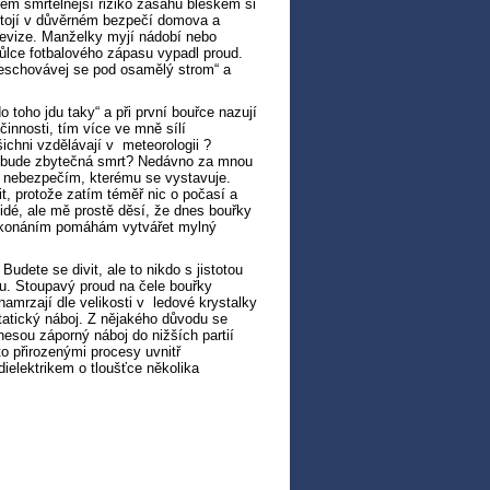
em smrtelnější riziko zásahu bleskem si
stojí v důvěrném bezpečí domova a
elevize. Manželky myjí nádobí nebo
půlce fotbalového zápasu vypadl proud.
neschovávej se pod osamělý strom“ a
o toho jdu taky“ a při první bouřce nazují
innosti, tím více ve mně sílí
ichni vzdělávají v meteorologii ?
i bude zbytečná smrt? Nedávno za mnou
řed nebezpečím, kterému se vystavuje.
, protože zatím téměř nic o počasí a
lidé, ale mě prostě děsí, že dnes bouřky
m konáním pomáhám vytvářet mylný
udete se divit, ale to nikdo s jistotou
ku. Stoupavý proud na čele bouřky
mrzají dle velikosti v ledové krystalky
statický náboj. Z nějakého důvodu se
nesou záporný náboj do nižších partií
to přirozenými procesy uvnitř
ielektrikem o tloušťce několika