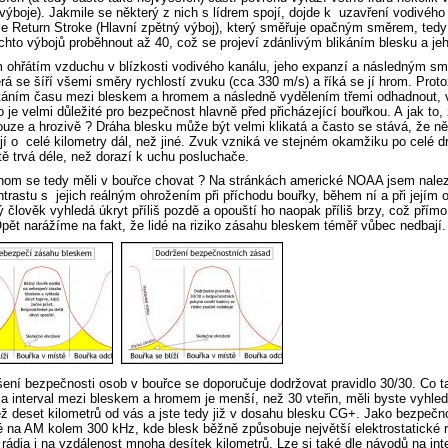
výboje). Jakmile se některý z nich s lídrem spojí, dojde k uzavření vodivého 
e Return Stroke (Hlavní zpětný výboj), který směřuje opačným směrem, tedy 
hto výbojů proběhnout až 40, což se projeví zdánlivým blikáním blesku a jeh
ohřátím vzduchu v blízkosti vodivého kanálu, jeho expanzí a následným smr
erá se šíří všemi směry rychlostí zvuku (cca 330 m/s) a říká se jí hrom. Prot
táním času mezi bleskem a hromem a následně vydělením třemi odhadnout, v 
To je velmi důležité pro bezpečnost hlavně před přicházející bouřkou. A jak to
louze a hrozivě ? Dráha blesku může být velmi klikatá a často se stává, že ně
í o celé kilometry dál, než jiné. Zvuk vzniká ve stejném okamžiku po celé dr
ě trvá déle, než dorazí k uchu posluchače.
hom se tedy měli v bouřce chovat ? Na stránkách americké NOAA jsem nalezl
ontrastu s jejich reálným ohrožením při příchodu bouřky, během ní a při jejím
 člověk vyhledá úkryt příliš pozdě a opouští ho naopak příliš brzy, což př
pět narážíme na fakt, že lidé na riziko zásahu bleskem téměř vůbec nedbají.
ení bezpečnosti osob v bouřce se doporučuje dodržovat pravidlo 30/30. Co t
 a interval mezi bleskem a hromem je menší, než 30 vteřin, měli byste vyhleda
 deset kilometrů od vás a jste tedy již v dosahu blesku CG+. Jako bezpečno
 na AM kolem 300 kHz, kde blesk běžně způsobuje největší elektrostatické r
 rádia i na vzdálenost mnoha desítek kilometrů. Lze si také dle návodů na inte