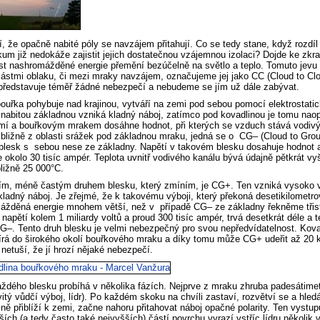
, že opačně nabité póly se navzájem přitahují. Co se tedy stane, když rozdí
ikum již nedokáže zajistit jejich dostatečnou vzájemnou izolaci? Dojde ke zkr
st nashromážděné energie přemění bezúčelně na světlo a teplo. Tomuto jevu
stmi oblaku, či mezi mraky navzájem, označujeme jej jako CC (Cloud to Clo
představuje téměř žádné nebezpečí a nebudeme se jím už dále zabývat.
ouřka pohybuje nad krajinou, vytváří na zemi pod sebou pomocí elektrostatic
nabitou základnou vzniká kladný náboj, zatímco pod kovadlinou je tomu naop
mí a bouřkovým mrakem dosáhne hodnot, při kterých se vzduch stává vodivým
bližně z oblasti srážek pod základnou mraku, jedná se o CG– (Cloud to Gro
 blesk s sebou nese ze základny. Napětí v takovém blesku dosahuje hodnot a
 okolo 30 tisíc ampér. Teplota uvnitř vodivého kanálu bývá údajně pětkrát vyš
bližně 25 000°C.
ím, méně častým druhem blesku, který zmíním, je CG+. Ten vzniká vysoko 
kladný náboj. Je zřejmé, že k takovému výboji, který překoná desetikilometr
ážděná energie mnohem větší, než v případě CG– ze základny řekněme třis
 napětí kolem 1 miliardy voltů a proud 300 tisíc ampér, trvá desetkrát déle a tep
–. Tento druh blesku je velmi nebezpečný pro svou nepředvídatelnost. Kovadl
írá do širokého okolí bouřkového mraku a díky tomu může CG+ udeřit až 20 
 netuší, že jí hrozí nějaké nebezpečí.
ždého blesku probíhá v několika fázích. Nejprve z mraku zhruba padesátimet
itý vůdčí výboj, lídr). Po každém skoku na chvíli zastaví, rozvětví se a hle
ně přiblíží k zemi, začne nahoru přitahovat náboj opačné polarity. Ten vyst
žších (a tedy často také nejvyšších) částí povrchu vyrazí vstříc lídru někol