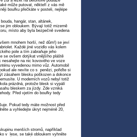
é zdi a ležet na betonové podlaze
 také může putovat, někteří z vás mě
ěji bouřku přečkáte v posteli, nejlépe
ouda, hangár, stan, altánek,
se jim obloukem. Bývají totiž mizerně
toru, místo aby byla bezpečně svedena
ovšem mnohem horší, než dům!) se jeví
briolet. Každé jiné vozidlo vás kolem
ického pole a tím zabraňuje jeho
íte se ovšem dotýkat vnějšího pláště
tak nesahejte na nic kovového ve voze
má anténu vyvedenou mimo vůz. Automobil
pokud ale nevíte co s penězi, pořiďte si
 být zásahem blesku poškozen a dokonce
nemusíte. U moderních vozů nebyl totiž
la prázdná, protože blesk si vypálí
sahu bleskem za jízdy. Zde vzniká
onehody. Před vjetím do bouřky tedy
yšuje. Pokud tedy máte možnost před
dněte a vyhledejte úkryt nejméně 20,
 skupinu menších stromů, například
ako v lese, se také obloukem vyhněte