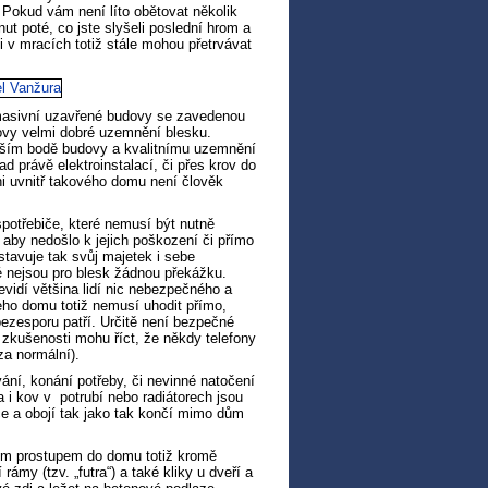
. Pokud vám není líto obětovat několik
nut poté, co jste slyšeli poslední hrom a
i v mracích totiž stále mohou přetrvávat
 masivní uzavřené budovy se zavedenou
dovy velmi dobré uzemnění blesku.
šším bodě budovy a kvalitnímu uzemnění
ad právě elektroinstalací, či přes krov do
 uvnitř takového domu není člověk
spotřebiče, které nemusí být nutně
, aby nedošlo k jejich poškození či přímo
stavuje tak svůj majetek i sebe
ré nejsou pro blesk žádnou překážku.
evidí většina lidí nic nebezpečného a
ho domu totiž nemusí uhodit přímo,
bezesporu patří. Určitě není bezpečné
í zkušenosti mohu říct, že někdy telefony
a normální).
ání, konání potřeby, či nevinné natočení
 kov v potrubí nebo radiátorech jsou
ce a obojí tak jako tak končí mimo dům
vým prostupem do domu totiž kromě
rámy (tzv. „futra“) a také kliky u dveří a