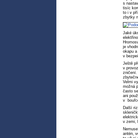
s nastav
tisíc ko
to i v p
zbytky n
Jaké úk
elektřin
Hromosv
je vhodn
okapu a
v bezpeč
Ještě př
v provoz
zničení.
zbytečné
Velmi vy
možná p
často se
ani použ
v bouřc
Další ri
sklenič
elektric
v zemi, 
Nemuselo
antén, v