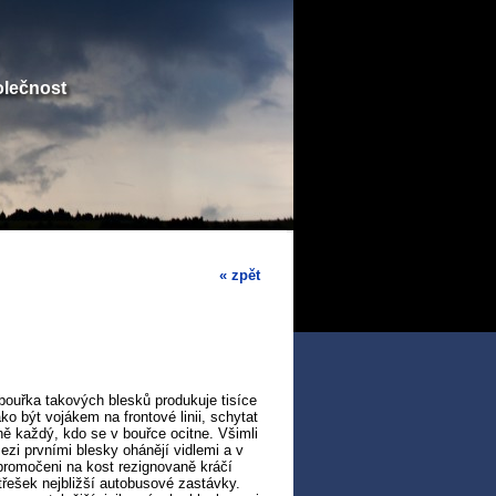
olečnost
« zpět
ouřka takových blesků produkuje tisíce
o být vojákem na frontové linii, schytat
ně každý, kdo se v bouřce ocitne. Všimli
mezi prvními blesky ohánějí vidlemi a v
 promočeni na kost rezignovaně kráčí
střešek nejbližší autobusové zastávky.