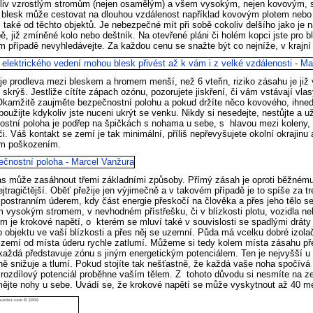
liv vzrostlým stromům (nejen osamělým) a všem vysokým, nejen kovovým, 
 blesk může cestovat na dlouhou vzdálenost například kovovým plotem nebo d
l také od těchto objektů. Je nebezpečné mít při sobě cokoliv delšího jako je na
bě, již zmíněné kolo nebo deštník. Na otevřené pláni či holém kopci jste pro 
 případě nevyhledávejte. Za každou cenu se snažte být co nejníže, v krajní n
je prodleva mezi bleskem a hromem menší, než 6 vteřin, riziko zásahu je již
 skrýš. Jestliže cítíte zápach ozónu, pozorujete jiskření, či vám vstávají vla
 Okamžitě zaujměte bezpečnostní polohu a pokud držíte něco kovového, ihne
použijte kdykoliv jste nuceni ukrýt se venku. Nikdy si nesedejte, nestůjte a 
ostní poloha je podřep na špičkách s nohama u sebe, s hlavou mezi koleny, 
či. Váš kontakt se zemí je tak minimální, příliš nepřevyšujete okolní okrajin
ím poškozením.
ás může zasáhnout třemi základními způsoby. Přímý zásah je oproti běžném
ejtragičtější. Oběť přežije jen výjimečně a v takovém případě je to spíše za
postranním úderem, kdy část energie přeskočí na člověka a přes jeho tělo s
 vysokým stromem, v nevhodném přístřešku, či v blízkosti plotu, vozidla ne
 je krokové napětí, o kterém se mluví také v souvislosti se spadlými dráty
 objektu ve vaší blízkosti a přes něj se uzemní. Půda má vcelku dobré izolačn
zemí od místa úderu rychle zatlumí. Můžeme si tedy kolem místa zásahu pře
každá představuje zónu s jiným energetickým potenciálem. Ten je nejvyšší u
ně snižuje a tlumí. Pokud stojíte tak nešťastně, že každá vaše noha spočívá n
rozdílový potenciál proběhne vaším tělem. Z tohoto důvodu si nesmíte na ze
ějte nohy u sebe. Uvádí se, že krokové napětí se může vyskytnout až 40 me