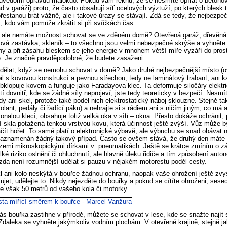
 uvědomí opravdu málokdo. Pokud vám řeknu, že se nesmíte opírat o betonov
ad v garáži) proto, že často obsahují síť ocelových výztuží, po kterých blesk
estanou brát vážně, ale i takové úrazy se stávají. Zdá se tedy, že nejbezpečn
 kdo vám pomůže zkrátit si při svíčkách čas.
 ale nemáte možnost schovat se ve zděném domě? Otevřená garáž, dřevěná b
vá zastávka, skleník – to všechno jsou velmi nebezpečné skrýše a vyhněte 
y a při zásahu bleskem se jeho energie v mnohem větší míře vyzáří do pros
. Je značně pravděpodobné, že budete zasaženi.
 dělat, když se nemohu schovat v domě? Jako druhé nejbezpečnější místo (
l s kovovou konstrukcí a pevnou střechou, tedy ne laminátový trabant, ani ka
bklopuje kovem a funguje jako Faradayova klec. Ta deformuje siločáry elektr
tí dovnitř, kde se žádné síly neprojeví, jste tedy teoreticky v bezpečí. Nesm
dy ani skel, protože také podél nich elektrostatický náboj sklouzne. Stejně 
volant, pedály či řadící páku) a nehrajte si s rádiem ani s ničím jiným, co 
onalou klecí, obsahuje totiž velká oka v síti – okna. Přesto dokáže ochránit, 
ní skla potažená tenkou vrstvou kovu, která účinnost ještě zvýší. Vůz může
ít hořet. To samé platí o elektronické výbavě, ale výbuchu se snad obávat 
aznamenán žádný takový případ. Často se ovšem stává, že druhý den máte ko
 zemi mikroskopickými dírkami v pneumatikách. Ještě se krátce zmíním o zá
lké riziko oslnění či ohluchnutí, ale hlavně úleku řidiče a tím způsobení aut
zda není rozumnější udělat si pauzu v nějakém motorestu podél cesty.
l ani kolo neskýtá v bouřce žádnou ochranu, naopak vaše ohrožení ještě zv
ujet, udělejte to. Nikdy nejezděte do bouřky a pokud se cítíte ohroženi, sese
pe však 50 metrů od vašeho kola či motorky.
s bouřka zastihne v přírodě, můžete se schovat v lese, kde se snažte najít
Zdaleka se vyhněte jakýmkoliv vodním plochám. V otevřené krajině, stejně j