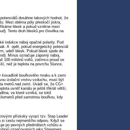
l potenciálů dosáhne takových hodnot, že
atu. Mezi oběma póly přeskočí jiskra,
 říkáme blesk a pokud vznikne mezi
ud). Tento druh blesků pro člověka na
ké indukce náboj opačné polarity. Pod
ak. A opět, pokud energetický potenciál
, udeří blesk. Pokud blesk sjede do
und). Mínus označuje záporný náboj,
ž 100 miliónů voltů, zatímco proud se
ší, než je teplota na povrchu Slunce,
v kovadlině bouřkového mraku a k zemi
ovou izolační vrstvu vzduchu, musí být
ta metrů nad zemí. Uvádí se, že CG+
lota uvnitř kanálu je ještě třikrát větší,
ina, ve které vzniká, se totiž
kilometrů před samotnou bouřkou, kdy
rovými přískoky vyrazí tzv. Step Leader
dá si cestu nejmenšího odporu. Když se
upuje po pevných předmětech vzhůru a
ik výbojů označovaných jako Streamers