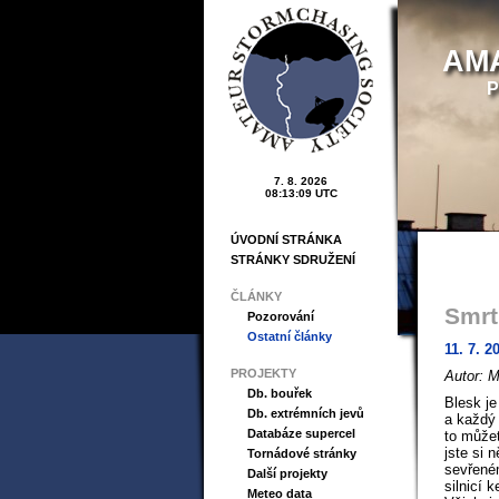
AM
P
7. 8. 2026
08:13:10 UTC
ÚVODNÍ STRÁNKA
STRÁNKY SDRUŽENÍ
ČLÁNKY
Smrt
Pozorování
Ostatní články
11. 7. 2
PROJEKTY
Autor: 
Db. bouřek
Blesk j
Db. extrémních jevů
a každý 
Databáze supercel
to můžet
jste si 
Tornádové stránky
sevřeném
Další projekty
silnicí 
Meteo data