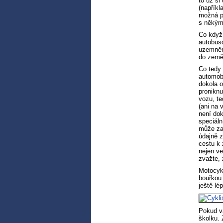
to už si
(napříkl
možná př
s někým,
Co když
autobuso
uzemněn
do země
Co tedy
automobi
dokola o
proniknu
vozu, te
(ani na 
není dok
speciál
může zač
údajně z
cestu k
nejen ve
zvažte, 
Motocyk
bouřkou 
ještě lé
Pokud vá
školku. 