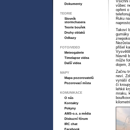
Všichni
Dokumenty
vůbec ne
opřeni o
TEORIE
telefonu
Ruku na
Slovník
stormchasera
naprosto
Teorie bouřek
Takoví b
Druhy oblaků
gumáky a
Odkazy
znepokoj
Nezůsta
přišel k
FOTO/VIDEO
Vysvětli
Meteogalerie
hlavně b
Timelapse videa
může fo
Další videa
dojem, ž
Začnu tr
MAPY
neví. Zd
Mapa pozorovatelů
vynáší d
Pozorovací místa
či kroup
lehké kr
KOMUNIKACE
mraku, k
bouřkové
O nás
kilometr
Kontakty
Pokyny
AMS-o.s. a média
Diskuzní fórum
IRC chat
Facebook