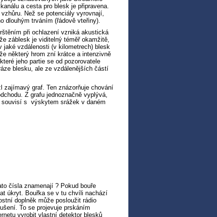
kanálu a cesta pro blesk je připravena.
vzhůru. Než se potenciály vyrovnají,
o dlouhým trváním (řádově vteřiny).
štěním při ochlazení vzniká akustická
ože záblesk je viditelný téměř okamžitě,
jaké vzdálenosti (v kilometrech) blesk
, že některý hrom zní krátce a intenzivně
které jeho partie se od pozorovatele
áze blesku, ale ze vzdálenějších částí
 zajímavý graf. Ten znázorňuje chování
 odchodu. Z grafu jednoznačně vyplývá,
ímo souvisí s výskytem srážek v daném
ato čísla znamenají ? Pokud bouře
t úkryt. Bouřka se v tu chvíli nachází
stní doplněk může posloužit rádio
ušení. To se projevuje prskáním
rnetu vyrobit vlastní detektor blesků