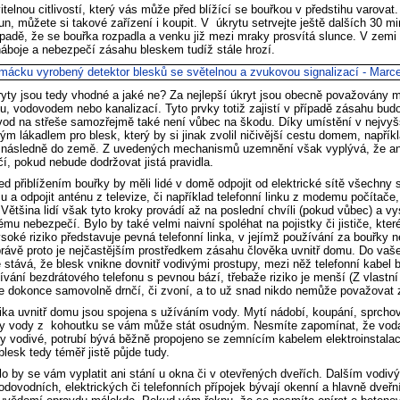
itelnou citlivostí, který vás může před blížící se bouřkou v předstihu varovat
run, můžete si takové zařízení i koupit. V úkrytu setrvejte ještě dalších 30 mi
řípadě, že se bouřka rozpadla a venku již mezi mraky prosvítá slunce. V zemi 
áboje a nebezpečí zásahu bleskem tudíž stále hrozí.
ryty jsou tedy vhodné a jaké ne? Za nejlepší úkryt jsou obecně považovány
ou, vodovodem nebo kanalizací. Tyto prvky totiž zajistí v případě zásahu bu
od na střeše samozřejmě také není vůbec na škodu. Díky umístění v nejvy
ým lákadlem pro blesk, který by si jinak zvolil ničivější cestu domem, napříkl
 následně do země. Z uvedených mechanismů uzemnění však vyplývá, že ani
í, pokud nebude dodržovat jistá pravidla.
ed přiblížením bouřky by měli lidé v domě odpojit od elektrické sítě všechny 
u a odpojit anténu z televize, či například telefonní linku z modemu počítače
 Většina lidí však tyto kroky provádí až na poslední chvíli (pokud vůbec) a vy
mu nebezpečí. Bylo by také velmi naivní spoléhat na pojistky či jističe, kte
soké riziko představuje pevná telefonní linka, v jejímž používání za bouřky n
rávě proto je nejčastějším prostředkem zásahu člověka uvnitř domu. Do vaše
 stává, že blesk vnikne dovnitř vodivými prostupy, mezi něž telefonní kabel 
ívání bezdrátového telefonu s pevnou bází, třebaže riziko je menší (Z vlastn
e dokonce samovolně drnčí, či zvoní, a to už snad nikdo nemůže považovat z
zika uvnitř domu jsou spojena s užíváním vody. Mytí nádobí, koupání, sprchov
ky vody z kohoutku se vám může stát osudným. Nesmíte zapomínat, že voda i
ky vodivé, potrubí bývá běžně propojeno se zemnícím kabelem elektroinstala
blesk tedy téměř jistě půjde tudy.
 by se vám vyplatit ani stání u okna či v otevřených dveřích. Dalším vodi
odovodních, elektrických či telefonních přípojek bývají okenní a hlavně dveřní 