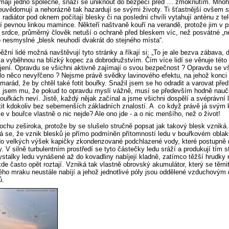
 mají jedno společné, snaží se uniknout do bezpečí před … zmoknutím. Mnoh
uvědomují a nehorázně tak hazardují se svými životy. Ti šťastnější ovšem 
 radiátor pod oknem počítají blesky či na poslední chvíli vytahují anténu z t
jí pevnou linkou mamince. Někteří naštvaně kouří na verandě, protože jim v 
 srdce, průměrný člověk netuší o ochraně před bleskem víc, než posvátné „
 nesmyslné „blesk neuhodí dvakrát do stejného místa“.
ěžní lidé možná navštěvují tyto stránky a říkají si: „To je ale bezva zábava, d
 vyběhnou na blízký kopec za dobrodružstvím. Čím více lidí se věnuje této č
ení. Opravdu se všichni aktivně zajímají o svou bezpečnost ? Opravdu se vš
lo něco nevyřčeno ? Nejsme právě svědky lavinového efektu, na jehož konc
amarád, že by chtěl také fotit bouřky. Snažil jsem se ho odradit a varovat p
l jsem mu, že pokud to opravdu myslí vážně, musí se především hodně naučit
ouřkách neví. Jistě, každý nějak začínal a jsme všichni dospělí a svéprávní 
tit kdokoliv bez sebemenších základních znalostí. A co když právě já svý
e v bouřce vlastně o nic nejde? Ale ono jde - a o nic menšího, než o život!
ochu zeširoka, protože by se slušelo stručně popsat jak takový blesk vzniká. B
á se, že vznik blesků je přímo podmíněn přítomností ledu v bouřkovém obla
o velkých výšek kapičky zkondenzované podchlazené vody, které postupně na
y. V silně turbulentním prostředí se tyto částečky ledu sráží a produkují tím 
ystalky ledu vynášené až do kovadliny nabíjejí kladně, zatímco těžší hrudky 
de často opět roztají. Vzniká tak vlastně obrovský akumulátor, který se těmi
ho mraku neustále nabíjí a jehož jednotlivé póly jsou oddělené vzduchovým d
ů.