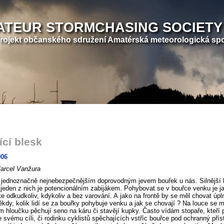
ATEUR STORMCHASING SOCIETY
rojekt občanského sdružení Amatérská meteorologická sp
ící blesk
006
Marcel Vanžura
e jednoznačně nejnebezpečnějším doprovodným jevem bouřek u nás. Silnější b
jeden z nich je potencionálním zabijákem. Pohybovat se v bouřce venku je jak
e odkudkoliv, kdykoliv a bez varování. A jako na frontě by se měl chovat úpl
někdy, kolik lidí se za bouřky pohybuje venku a jak se chovají ? Na louce se 
 hloučku pěchují seno na káru či stavějí kupky. Často vídám stopaře, kteří
ke svému cíli, či rodinku cyklistů spěchajících vstříc bouřce pod ochranný pří