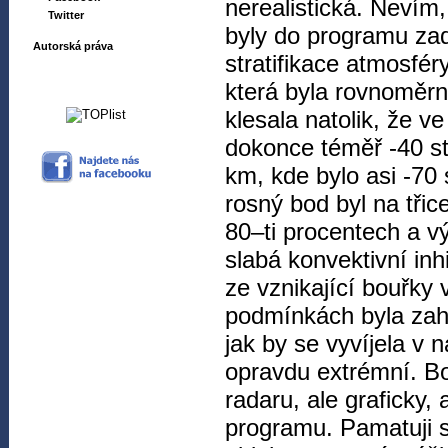
nerealistická. Nevím
Twitter
byly do programu zadá
Autorská práva
stratifikace atmosfér
která byla rovnoměr
klesala natolik, že 
dokonce téměř -40 st
km, kde bylo asi -70 
rosný bod byl na třic
80–ti procentech a v
slabá konvektivní inh
ze vznikající bouřky 
podmínkách byla zahá
jak by se vyvíjela v 
opravdu extrémní. B
radaru, ale graficky,
programu. Pamatuji si