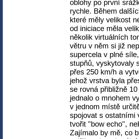
oblohy po první srážk
rychle. Během dalšíc
které měly velikost 
od iniciace měla veli
několik virtuálních t
větru v něm si již ne
supercela v plné síle
stupňů, vyskytovaly s
přes 250 km/h a vytvo
jehož vrstva byla pře
se rovná přibližně 1
jednalo o mnohem vyš
v jednom místě určit
spojovat s ostatními 
tvořit "bow echo", n
Zajímalo by mě, co b