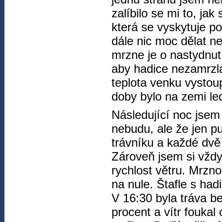
zalíbilo se mi to, jak
která se vyskytuje po
dále nic moc dělat n
mrzne je o nastydnut
aby hadice nezamrzla
teplota venku vystoup
doby bylo na zemi led
Následující noc jsem 
nebudu, ale že jen p
trávníku a každé dvě 
Zároveň jsem si vždy 
rychlost větru. Mrzno
na nule. Štafle s hadi
V 16:30 byla tráva be
procent a vítr foukal