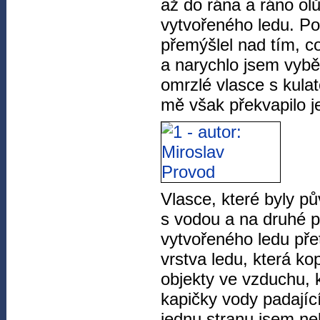
až do rána a ráno olů
vytvořeného ledu. Po 
přemýšlel nad tím, c
a narychlo jsem vyb
omrzlé vlasce s kula
mě však překvapilo je
Vlasce, které byly p
s vodou a na druhé p
vytvořeného ledu přet
vrstva ledu, která ko
objekty ve vzduchu, 
kapičky vody padajíc
jednu stranu jsem neb