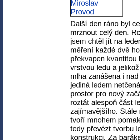
Další den ráno byl c
mrznout celý den. R
jsem chtěl jít na le
měření každé dvě hod
překvapen kvantitou 
vrstvou ledu a jeliko
mlha zanášena i nad 
jediná ledem netčená
prostor pro nový zač
roztát alespoň část
zajímavějšího. Stále 
tvoří mnohem pomalej
tedy převézt tvorbu 
konstrukci. Za barák