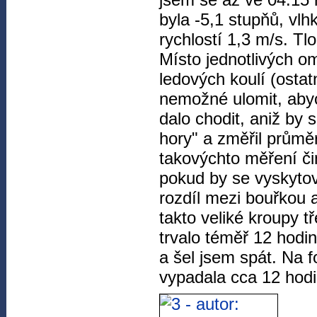
byla -5,1 stupňů, vlh
rychlostí 1,3 m/s. Tl
Místo jednotlivých o
ledových koulí (osta
nemožné ulomit, abych
dalo chodit, aniž by 
hory" a změřil průměr
takovýchto měření čin
pokud by se vyskytov
rozdíl mezi bouřkou 
takto veliké kroupy 
trvalo téměř 12 hodi
a šel jsem spát. Na f
vypadala cca 12 hodi