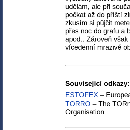
udělám, ale při sou
počkat až do příští z
zkusím si půjčit mete
přes noc do grafu a 
apod.. Zároveň však
vícedenní mrazivé ob
Související odkazy:
ESTOFEX
– Europea
TORRO
– The TORn
Organisation