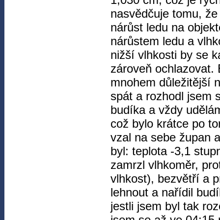
nasvědčuje tomu, že p
nárůst ledu na objekt
nárůstem ledu a vlhk
nižší vlhkosti by se 
zároveň ochlazovat. 
mnohem důležitější n
spát a rozhodl jsem 
budíka a vždy udělám
což bylo krátce po to
vzal na sebe župan a
byl: teplota -3,1 stu
zamrzl vlhkoměr, pro
vlhkost), bezvětří a 
lehnout a nařídil bud
jestli jsem byl tak ro
jsem se až ve 04:15 