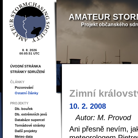
AMATEUR STOR
Projekt občanského sdr
8. 8. 2026
00:05:52 UTC
ÚVODNÍ STRÁNKA
STRÁNKY SDRUŽENÍ
ČLÁNKY
Pozorování
Zimní královst
Ostatní články
PROJEKTY
10. 2. 2008
Db. bouřek
Db. extrémních jevů
Autor: M. Provod
Databáze supercel
Tornádové stránky
Ani přesně nevím, ja
Další projekty
meteorologem Pietre
Meteo data