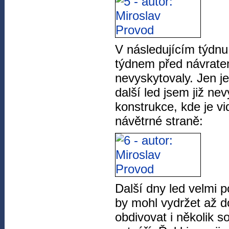
V následujícím týdn
týdnem před návratem
nevyskytovaly. Jen j
další led jsem již nev
konstrukce, kde je vi
návětrné straně:
Další dny led velmi p
by mohl vydržet až d
obdivovat i několik s