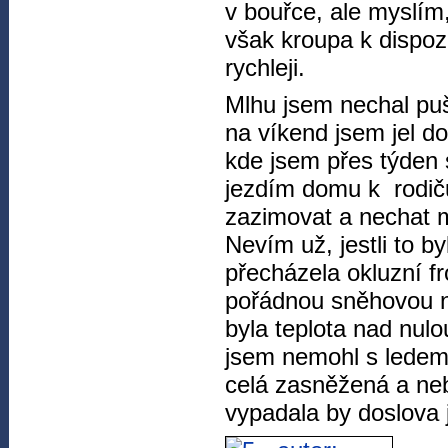
v bouřce, ale myslí
však kroupa k dispozi
rychleji.
Mlhu jsem nechal puš
na víkend jsem jel d
kde jsem přes týden 
jezdím domu k rodič
zazimovat a nechat mo
Nevím už, jestli to b
přecházela okluzní f
pořádnou sněhovou na
byla teplota nad nulo
jsem nemohl s ledem 
celá zasněžená a neb
vypadala by doslova j