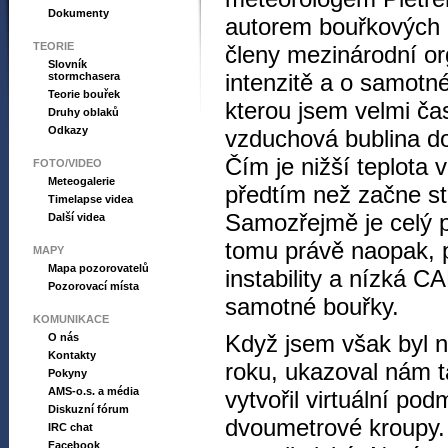
Dokumenty
autorem bouřkových
TEORIE
členy mezinárodní o
Slovník
intenzitě a o samotn
stormchasera
Teorie bouřek
kterou jsem velmi čas
Druhy oblaků
Odkazy
vzduchová bublina d
Čím je nižší teplota
FOTO/VIDEO
Meteogalerie
předtím než začne sto
Timelapse videa
Samozřejmě je celý p
Další videa
tomu právě naopak, p
MAPY
Mapa pozorovatelů
instability a nízká C
Pozorovací místa
samotné bouřky.
KOMUNIKACE
Když jsem však byl 
O nás
Kontakty
roku, ukazoval nám t
Pokyny
AMS-o.s. a média
vytvořil virtuální po
Diskuzní fórum
dvoumetrové kroupy. 
IRC chat
Facebook