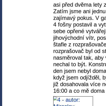
asi před dvěma lety z
Zatím jsme ani jednu 
zajímavý pokus. V ga
4 fošny postavil a vy
sebe opřené vytvářejí
jihovýchodní vítr, po
štafle z rozprašovač
rozprašovač byl od s
nasměroval tak, aby 
nechal to být. Konstr
den jsem nebyl doma,
když jsem odjížděl, b
již dosahovala více n
16:00 a co mě doma če