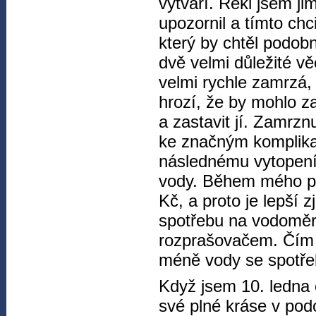
vytváří. Řekl jsem j
upozornil a tímto chc
který by chtěl podob
dvě velmi důležité vě
velmi rychle zamrzá, 
hrozí, že by mohlo z
a zastavit jí. Zamrz
ke značným komplikac
následnému vytopení.
vody. Během mého po
Kč, a proto je lepší z
spotřebu na vodoměr
rozprašovačem. Čím d
méně vody se spotře
Když jsem 10. ledna 
své plné kráse v pod