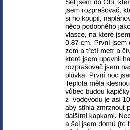
Šel jsem do Obi, kte
jsem rozprašovač, kt
si ho koupil, napláno
něco podobného jako 
vlasce, na které jse
0,87 cm. První jsem
zem a třetí metr a čt
které jsem upevnil h
rozprašovač jsem nas
olůvka. První noc jse
Teplota měla klesnout
vůbec budou kapičky 
z vodovodu je asi 10
aby stihla zmrznout 
dalšími kapkami. Ne
a šel jsem domů (to 