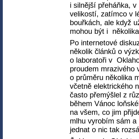
i silnější přeháňka, 
velikostí, zatímco v 
bouřkách, ale když už
mohou být i několika
Po internetové diskuz
několik článků o výz
o laboratoři v Okla
proudem mrazivého v
o průměru několika mi
včetně elektrického 
často přemýšlel z r
během Vánoc loňského
na všem, co jim přij
mlhu vyrobím sám a 
jednat o nic tak rozs