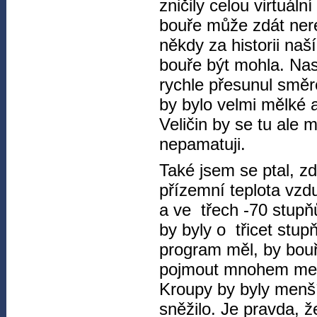
zničily celou virtuál
bouře může zdát nere
někdy za historii naš
bouře být mohla. Na
rychle přesunul směr
by bylo velmi mělké 
Veličin by se tu ale 
nepamatuji.
Také jsem se ptal, z
přízemní teplota vzd
a ve třech -70 stupň
by byly o třicet stup
program měl, by bouř
pojmout mnohem menší
Kroupy by byly menší,
sněžilo. Je pravda, 