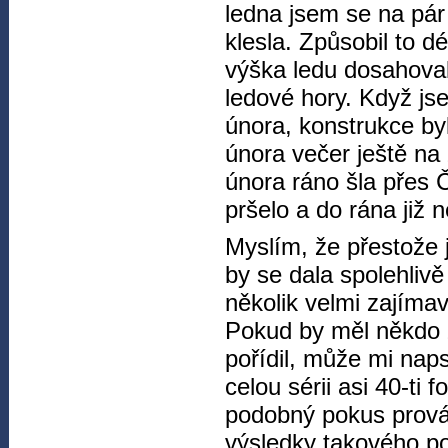
ledna jsem se na pár 
klesla. Způsobil to d
výška ledu dosahoval
ledové hory. Když js
února, konstrukce by
února večer ještě na
února ráno šla přes Č
pršelo a do rána již 
Myslím, že přestože 
by se dala spolehlivě
několik velmi zajíma
Pokud by měl někdo z
pořídil, může mi nap
celou sérii asi 40-ti
podobný pokus provád
výsledky takového p