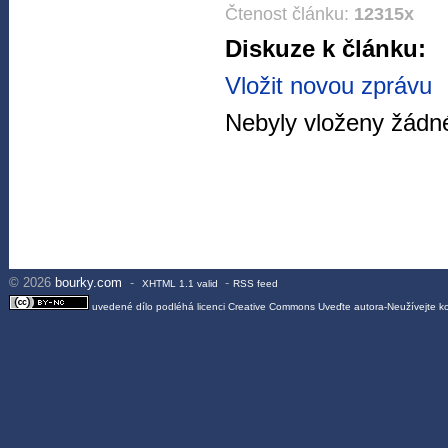
Čtenost článku:
12315x
Diskuze k článku:
Vložit novou zprávu
Nebyly vloženy žádné
© 2026
bourky.com
-
-
XHTML 1.1 valid
RSS feed
uvedené dílo podléhá licenci
Creative Commons Uveďte autora-Neužívejte 