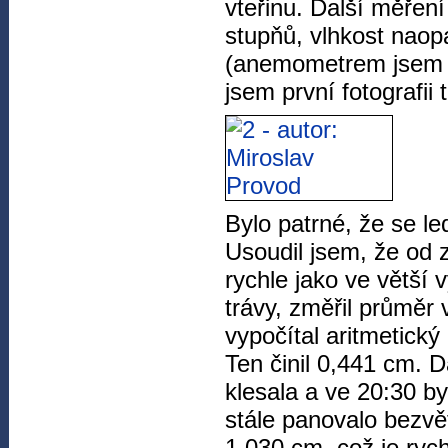
vteřinu. Další měření
stupňů, vlhkost naopa
(anemometrem jsem n
jsem první fotografii 
Bylo patrné, že se le
Usoudil jsem, že od 
rychle jako ve větší 
trávy, změřil průměr 
vypočítal aritmetický
Ten činil 0,441 cm. D
klesala a ve 20:30 by
stále panovalo bezvět
1,030 cm, což je rych