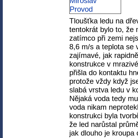
Tloušťka ledu na dře
tentokrát bylo to, že 
zatímco při zemi nejsi
8,6 m/s a teplota se 
zajímavé, jak rapidně
konstrukce v mrazivé
přišla do kontaktu h
protože vždy když jse
slabá vrstva ledu v k
Nějaká voda tedy mus
voda nikam neprotekl
konstrukci byla tvor
že led narůstal prům
jak dlouho je kroupa