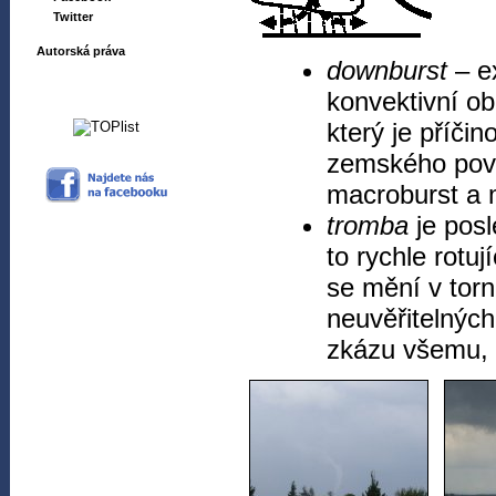
Twitter
Autorská práva
downburst
– e
konvektivní ob
který je příčin
zemského povrc
macroburst a 
tromba
je pos
to rychle rotuj
se mění v tor
neuvěřitelných
zkázu všemu, c