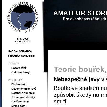
AMATEUR STOR
Projekt občanského sdr
8. 8. 2026
02:30:32 UTC
ÚVODNÍ STRÁNKA
STRÁNKY SDRUŽENÍ
ČLÁNKY
Teorie bouřek
Pozorování
Ostatní články
Nebezpečné jevy v
PROJEKTY
Db. bouřek
Bouřkové stadium cu
Db. extrémních jevů
Databáze supercel
způsobit škody na ma
Tornádové stránky
smrti.
Další projekty
Meteo data