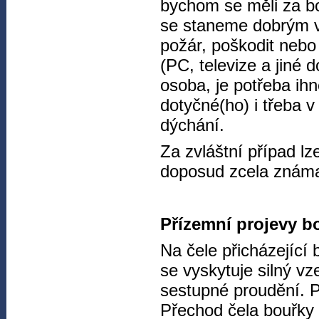
bychom se měli za bo
se staneme dobrým v
požár, poškodit nebo 
(PC, televize a jiné
osoba, je potřeba ih
dotyčné(ho) i třeba
dýchání.
Za zvláštní případ lz
doposud zcela znám
Přízemní projevy b
Na čele přicházející 
se vyskytuje silný vz
sestupné proudění. P
Přechod čela bouřky 