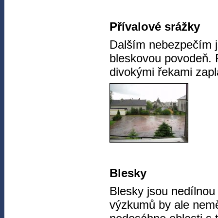
Přívalové srážky
Dalším nebezpečím js
bleskovou povodeň. 
divokými řekami zapla
Blesky
Blesky jsou nedílnou
výzkumů by ale nemělo