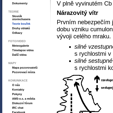
V plně vyvinutém Cb
Dokumenty
Nárazovitý vítr
TEORIE
Slovník
stormchasera
Prvním nebezpečím je
Teorie bouřek
dobu vzniku cumuloni
Druhy oblaků
Odkazy
vývoji celého mraku.
FOTO/VIDEO
silné vzestup
Meteogalerie
Timelapse videa
s rychlostmi 
Další videa
silné sestupn
MAPY
s rychlostmi k
Mapa pozorovatelů
Pozorovací místa
KOMUNIKACE
O nás
Kontakty
Pokyny
AMS-o.s. a média
Diskuzní fórum
IRC chat
Facebook